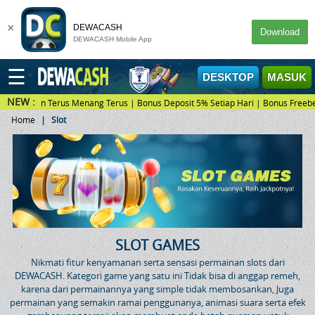
×
DEWACASH
Download
DEWACASH Mobile App
☰
DESKTOP
MASUK
NEW :
H Cuan Terus Menang Terus | Bonus Deposit 5% Setiap Hari | Bonus Freeb
DAFTAR
MASUK
Home
Slot
Beranda
Deposit
Games
PROMO
SLOT GAMES
Sportbook
Nikmati fitur kenyamanan serta sensasi permainan slots dari
PROMO
DEWACASH. Kategori game yang satu ini Tidak bisa di anggap remeh,
E-Sport
karena dari permainannya yang simple tidak membosankan, Juga
permainan yang semakin ramai penggunanya, animasi suara serta efek
PROMO