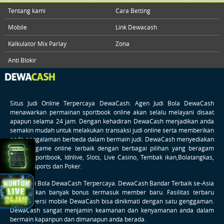
Judi
Tentang kami
Cara Betting
Bola
Online.
Mobile
Link Dewacash
Hak
Cipta
Kalkulator Mix Parlay
Zona
Dilindungi.
Anti Blokir
Situs Judi Online Terpercaya
DewaCash
. Agen Judi Bola DewaCash
menawarkan permainan sportbook online akan selalu melayani disaat
apapun selama 24 jam. Dengan kehadiran DewaCash menjadikan anda
semakin mudah untuk melakukan transaksi judi online serta memberikan
anda pengalaman berbeda dalam bermain judi. DewaCash menyediakan
taruhan game online terbaik dengan berbagai pilihan yang beragam
seperti Sportbook, Idnlive, Slots, Live Casino, Tembak ikan,Bolatangkas,
Togel, E-sports dan Poker.
Agen Judi Bola DewaCash Terpercaya. DewaCash Bandar Terbaik se-Asia
memberikan banyak bonus termasuk member baru. Fasilitas terbaru
aplikasi versi mobile DewaCash bisa dinikmati dengan satu genggaman.
DewaCash sangat menjamin keamanan dan kenyamanan anda dalam
bermain kapanpun dan dimanapun anda berada.