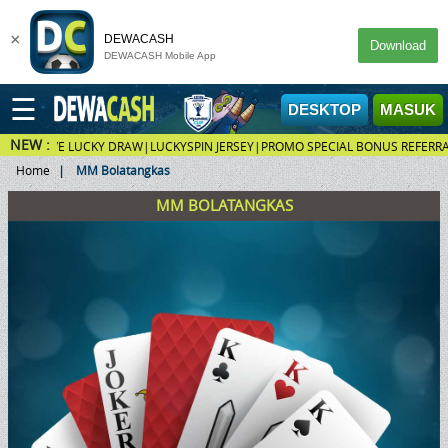
×
DEWACASH
Download
DEWACASH Mobile App
☰
DESKTOP
MASUK
NEW :
ISE EXCLUSIVE LUCKY DRAW|LUCKYSPIN JERSEY|PROMO SPECIAL BONUS REFERRAL
DAFTAR
MASUK
Home
MM Bolatangkas
MM BOLATANGKAS
Beranda
Deposit
Games
PROMO
Sportbook
PROMO
E-Sport
PROMO